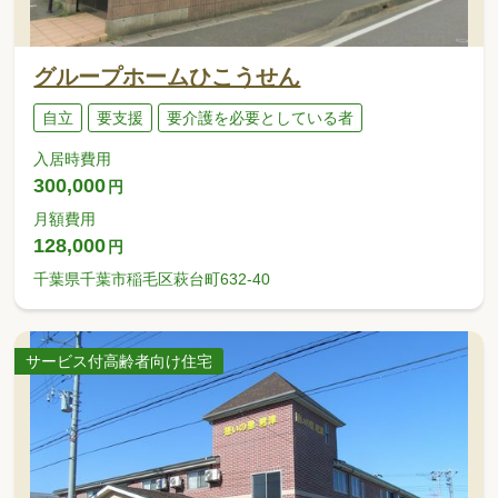
グループホームひこうせん
自立
要支援
要介護を必要としている者
入居時費用
300,000
円
月額費用
128,000
円
千葉県千葉市稲毛区萩台町632-40
サービス付高齢者向け住宅