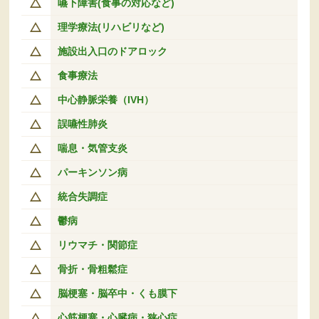
嚥下障害(食事の対応など)
理学療法(リハビリなど)
施設出入口のドアロック
食事療法
中心静脈栄養（IVH）
誤嚥性肺炎
喘息・気管支炎
パーキンソン病
統合失調症
鬱病
リウマチ・関節症
骨折・骨粗鬆症
脳梗塞・脳卒中・くも膜下
心筋梗塞・心臓病・狭心症