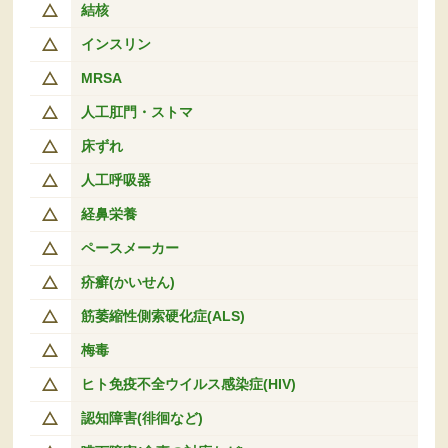
結核
インスリン
MRSA
人工肛門・ストマ
床ずれ
人工呼吸器
経鼻栄養
ペースメーカー
疥癬(かいせん)
筋萎縮性側索硬化症(ALS)
梅毒
ヒト免疫不全ウイルス感染症(HIV)
認知障害(徘徊など)