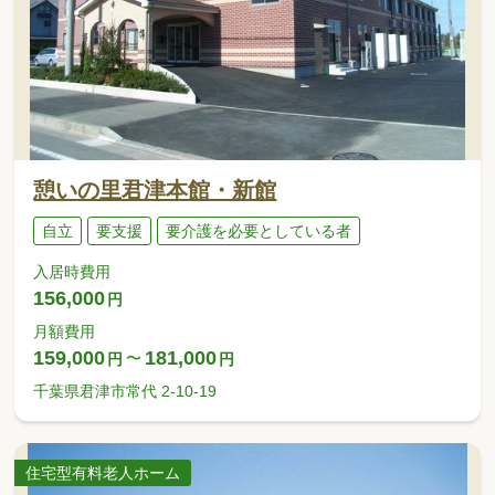
憩いの里君津本館・新館
自立
要支援
要介護を必要としている者
入居時費用
156,000
円
月額費用
159,000
181,000
〜
円
円
千葉県君津市常代 2-10-19
住宅型有料老人ホーム