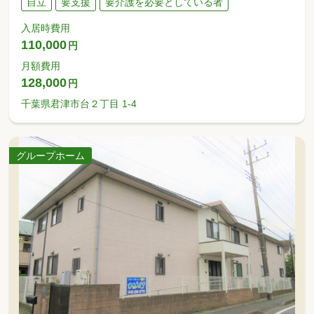
自立
要支援
要介護を必要としている者
入居時費用
110,000
円
月額費用
128,000
円
千葉県君津市台２丁目 1-4
グループホーム