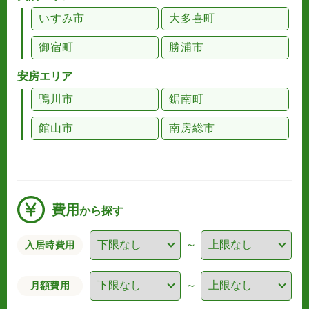
いすみ市
大多喜町
御宿町
勝浦市
安房エリア
鴨川市
鋸南町
館山市
南房総市
費用
から探す
～
入居時費用
～
月額費用