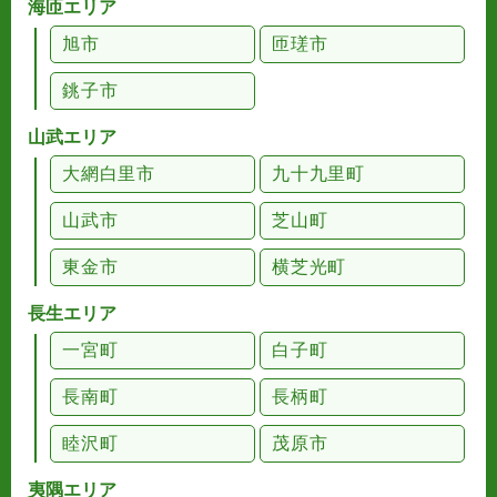
海匝エリア
旭市
匝瑳市
銚子市
山武エリア
大網白里市
九十九里町
山武市
芝山町
東金市
横芝光町
長生エリア
一宮町
白子町
長南町
長柄町
睦沢町
茂原市
夷隅エリア