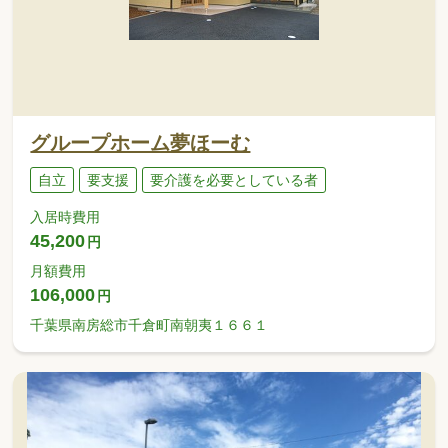
グループホーム夢ほーむ
自立
要支援
要介護を必要としている者
入居時費用
45,200
円
月額費用
106,000
円
千葉県南房総市千倉町南朝夷１６６１