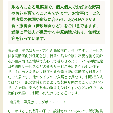
敷地内にある農菜園で、個人個人でお好きな野菜
やお花を育てることもできます。お食事は、ご入
居者様の体調や症状に合わせ、おかゆやキザミ
食・療養食（糖尿病食など）をご用意できます。
近隣に同法人が運営する中原病院があり、無料送
迎を行っています。
南房総 里見はサービス付き高齢者向け住宅です。サービス
付き高齢者向け住宅とは、日常生活や介護に不安を抱く高齢
者が住み慣れた地域で安心して暮らせるよう、24時間地域巡
回型訪問サービスなどの介護サービスを組み合わせた住宅
で、主に自立あるいは軽度の要介護状態の高齢者を対象とし
たご入居です。他のタイプのご入居とは異なり、利用権方式
ではなく一般の賃貸と同じような契約形態のところが多いの
で、入居時に支払う敷金の返還を受けやすいなどの点で、比
較的お気軽にご利用いただけるかと思います。
_南房総 里見はここがポイント！！
しっかりとした基準の下で、設計されているので、近頃地震