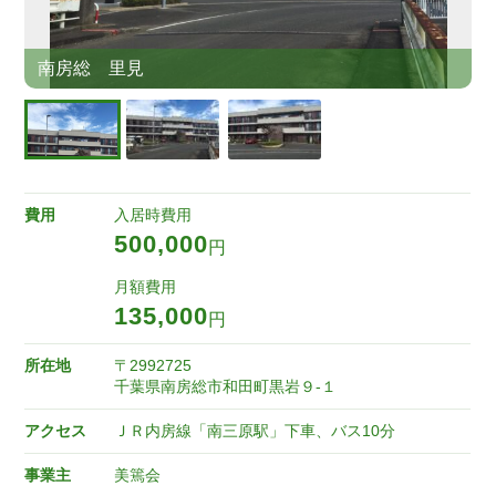
南房総 里見
費用
入居時費用
500,000
円
月額費用
135,000
円
所在地
〒2992725
千葉県南房総市和田町黒岩９-１
アクセス
ＪＲ内房線「南三原駅」下車、バス10分
事業主
美篶会