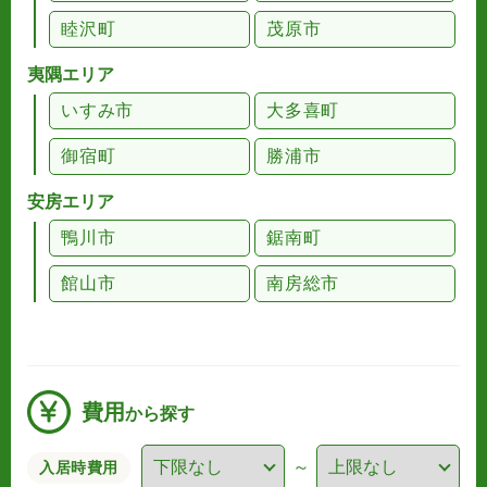
睦沢町
茂原市
夷隅エリア
いすみ市
大多喜町
御宿町
勝浦市
安房エリア
鴨川市
鋸南町
館山市
南房総市
費用
から探す
～
入居時費用