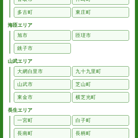
多古町
東庄町
海匝エリア
旭市
匝瑳市
銚子市
山武エリア
大網白里市
九十九里町
山武市
芝山町
東金市
横芝光町
長生エリア
一宮町
白子町
長南町
長柄町