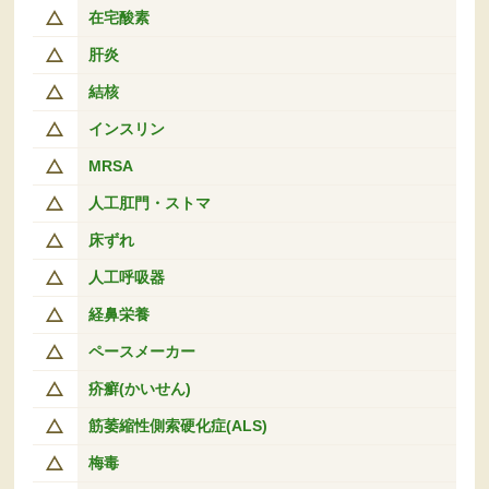
在宅酸素
肝炎
結核
インスリン
MRSA
人工肛門・ストマ
床ずれ
人工呼吸器
経鼻栄養
ペースメーカー
疥癬(かいせん)
筋萎縮性側索硬化症(ALS)
梅毒