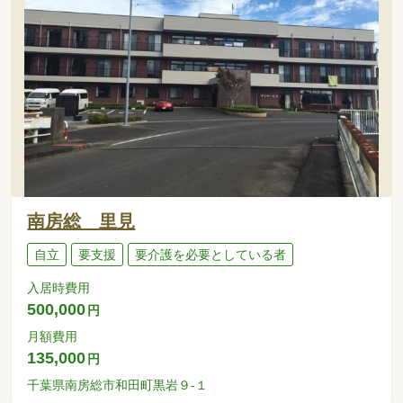
南房総 里見
自立
要支援
要介護を必要としている者
入居時費用
500,000
円
月額費用
135,000
円
千葉県南房総市和田町黒岩９-１