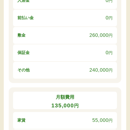
0
入居金
円
0
前払い金
円
260,000
敷金
円
0
保証金
円
240,000
その他
円
月額費用
135,000
円
55,000
家賃
円