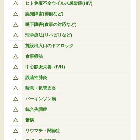
ヒト免疫不全ウイルス感染症(HIV)
認知障害(徘徊など)
嚥下障害(食事の対応など)
理学療法(リハビリなど)
施設出入口のドアロック
食事療法
中心静脈栄養（IVH）
誤嚥性肺炎
喘息・気管支炎
パーキンソン病
統合失調症
鬱病
リウマチ・関節症