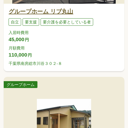
グループホーム リブ丸山
自立
要支援
要介護を必要としている者
入居時費用
45,000
円
月額費用
110,000
円
千葉県南房総市川谷３０２-８
グループホーム