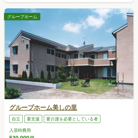
グループホーム
グループホーム美しの里
自立
要支援
要介護を必要としている者
入居時費用
530,000
円