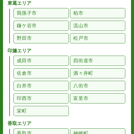
東葛エリア
我孫子市
柏市
鎌ケ谷市
流山市
野田市
松戸市
印旛エリア
成田市
四街道市
佐倉市
酒々井町
白井市
八街市
印西市
富里市
栄町
香取エリア
香取市
神崎町