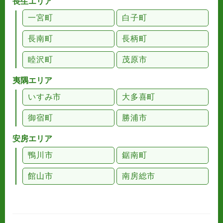
長生エリア
一宮町
白子町
長南町
長柄町
睦沢町
茂原市
夷隅エリア
いすみ市
大多喜町
御宿町
勝浦市
安房エリア
鴨川市
鋸南町
館山市
南房総市