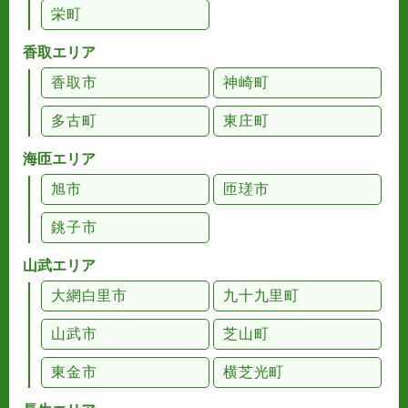
栄町
香取エリア
香取市
神崎町
多古町
東庄町
海匝エリア
旭市
匝瑳市
銚子市
山武エリア
大網白里市
九十九里町
山武市
芝山町
東金市
横芝光町