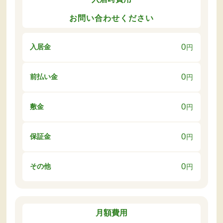
お問い合わせください
0
入居金
円
0
前払い金
円
0
敷金
円
0
保証金
円
0
その他
円
月額費用