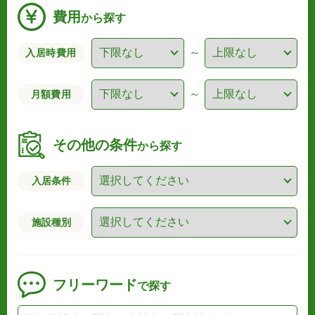
費用
から探す
～
入居時費用
～
月額費用
その他の条件
から探す
入居条件
施設種別
フリーワード
で探す