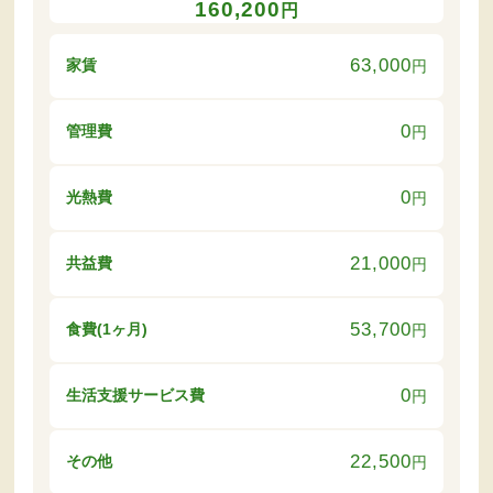
160,200
円
63,000
家賃
円
0
管理費
円
0
光熱費
円
21,000
共益費
円
53,700
食費(1ヶ月)
円
0
生活支援サービス費
円
22,500
その他
円