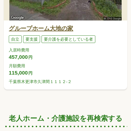
グループホーム大地の家
自立
要支援
要介護を必要としている者
入居時費用
457,000
円
月額費用
115,000
円
千葉県木更津市久津間１１１２-２
老人ホーム・介護施設を再検索する