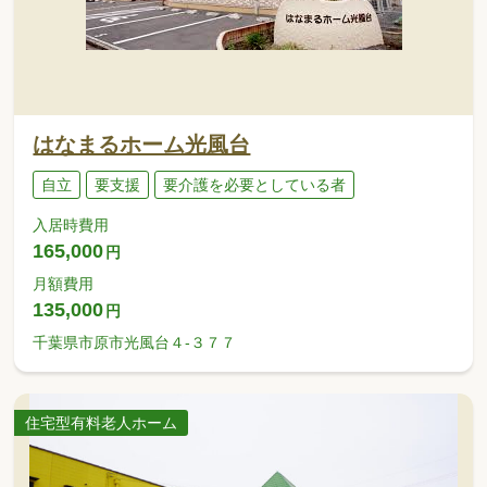
はなまるホーム光風台
自立
要支援
要介護を必要としている者
入居時費用
165,000
円
月額費用
135,000
円
千葉県市原市光風台４-３７７
住宅型有料老人ホーム