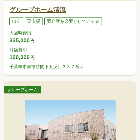
グループホーム清流
自立
要支援
要介護を必要としている者
入居時費用
335,000
円
月額費用
100,000
円
千葉県市原市勝間下五反目３３７番４
グループホーム