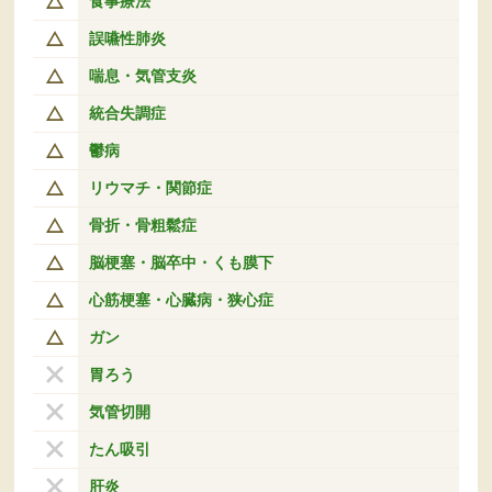
食事療法
誤嚥性肺炎
喘息・気管支炎
統合失調症
鬱病
リウマチ・関節症
骨折・骨粗鬆症
脳梗塞・脳卒中・くも膜下
心筋梗塞・心臓病・狭心症
ガン
胃ろう
気管切開
たん吸引
肝炎