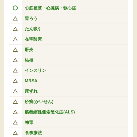
心筋梗塞・心臓病・狭心症
胃ろう
たん吸引
在宅酸素
肝炎
結核
インスリン
MRSA
床ずれ
疥癬(かいせん)
筋萎縮性側索硬化症(ALS)
梅毒
食事療法