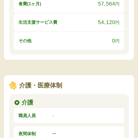
57,564
食費(1ヶ月)
円
54,120
生活支援サービス費
円
0
その他
円
介護・医療体制
介護
職員人員
-
夜間体制
ー