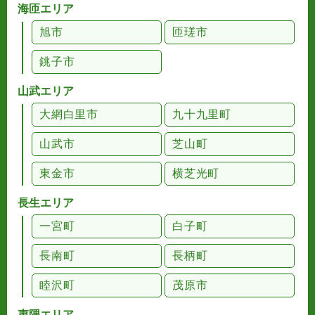
海匝エリア
旭市
匝瑳市
銚子市
山武エリア
大網白里市
九十九里町
山武市
芝山町
東金市
横芝光町
長生エリア
一宮町
白子町
長南町
長柄町
睦沢町
茂原市
夷隅エリア