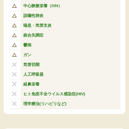
中心静脈栄養（IVH）
誤嚥性肺炎
喘息・気管支炎
統合失調症
鬱病
ガン
気管切開
人工呼吸器
経鼻栄養
ヒト免疫不全ウイルス感染症(HIV)
理学療法(リハビリなど)