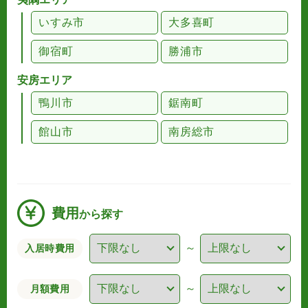
いすみ市
大多喜町
御宿町
勝浦市
安房エリア
鴨川市
鋸南町
館山市
南房総市
費用
から探す
～
入居時費用
～
月額費用