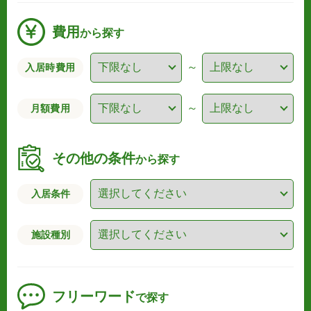
費用
から探す
～
入居時費用
～
月額費用
その他の条件
から探す
入居条件
施設種別
フリーワード
で探す