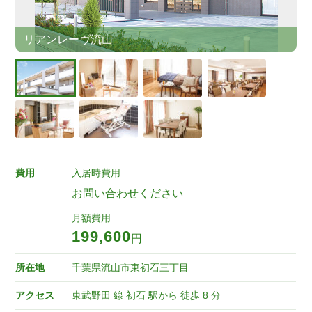
リアンレーヴ流山
費用
入居時費用
お問い合わせください
月額費用
199,600
円
所在地
千葉県流山市東初石三丁目
アクセス
東武野田 線 初石 駅から 徒歩 8 分