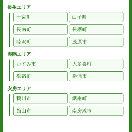
長生エリア
一宮町
白子町
長南町
長柄町
睦沢町
茂原市
夷隅エリア
いすみ市
大多喜町
御宿町
勝浦市
安房エリア
鴨川市
鋸南町
館山市
南房総市