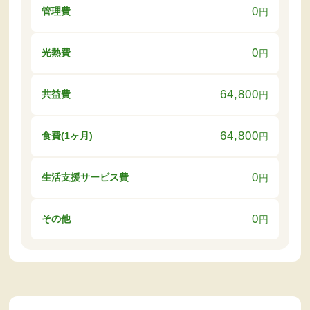
0
管理費
円
0
光熱費
円
64,800
共益費
円
64,800
食費(1ヶ月)
円
0
生活支援サービス費
円
0
その他
円