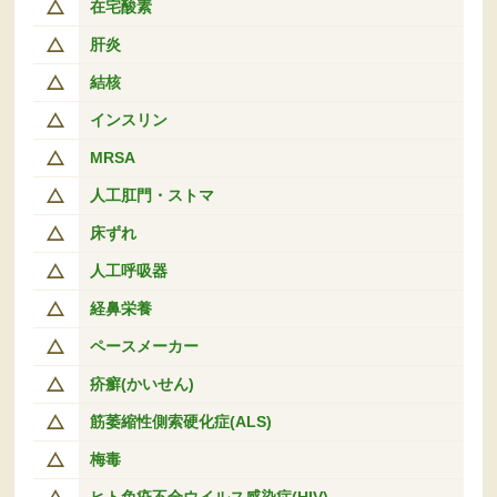
在宅酸素
肝炎
結核
インスリン
MRSA
人工肛門・ストマ
床ずれ
人工呼吸器
経鼻栄養
ペースメーカー
疥癬(かいせん)
筋萎縮性側索硬化症(ALS)
梅毒
ヒト免疫不全ウイルス感染症(HIV)