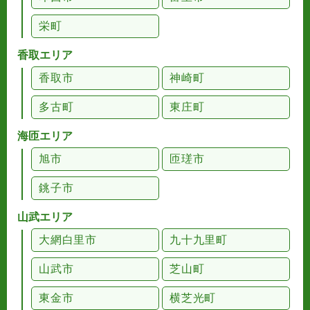
栄町
香取エリア
香取市
神崎町
多古町
東庄町
海匝エリア
旭市
匝瑳市
銚子市
山武エリア
大網白里市
九十九里町
山武市
芝山町
東金市
横芝光町