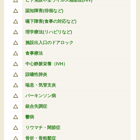
認知障害(徘徊など)
嚥下障害(食事の対応など)
理学療法(リハビリなど)
施設出入口のドアロック
食事療法
中心静脈栄養（IVH）
誤嚥性肺炎
喘息・気管支炎
パーキンソン病
統合失調症
鬱病
リウマチ・関節症
骨折・骨粗鬆症