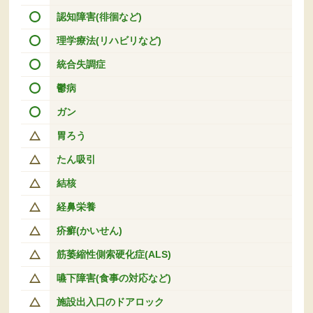
認知障害(徘徊など)
理学療法(リハビリなど)
統合失調症
鬱病
ガン
胃ろう
たん吸引
結核
経鼻栄養
疥癬(かいせん)
筋萎縮性側索硬化症(ALS)
嚥下障害(食事の対応など)
施設出入口のドアロック