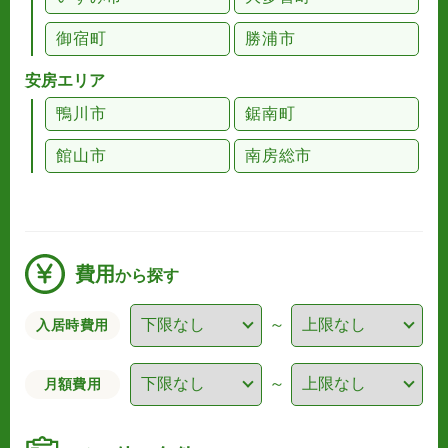
御宿町
勝浦市
安房エリア
鴨川市
鋸南町
館山市
南房総市
費用
から探す
～
入居時費用
～
月額費用