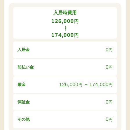
入居時費用
126,000
円
〜
174,000
円
0
入居金
円
0
前払い金
円
126,000
174,000
敷金
円
〜
円
0
保証金
円
0
その他
円