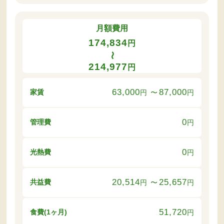
月額費用
174,834
円
〜
214,977
円
63,000
87,000
家賃
円
〜
円
0
管理費
円
0
光熱費
円
20,514
25,657
共益費
円
〜
円
51,720
食費(1ヶ月)
円