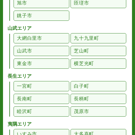
旭市
匝瑳市
銚子市
山武エリア
大網白里市
九十九里町
山武市
芝山町
東金市
横芝光町
長生エリア
一宮町
白子町
長南町
長柄町
睦沢町
茂原市
夷隅エリア
いすみ市
大多喜町