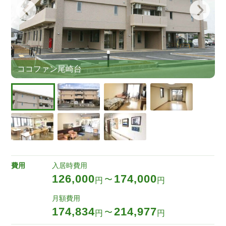
ココファン尾崎台
費用
入居時費用
126,000
174,000
〜
円
円
月額費用
174,834
214,977
〜
円
円