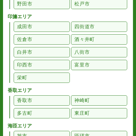
野田市
松戸市
印旛エリア
成田市
四街道市
佐倉市
酒々井町
白井市
八街市
印西市
富里市
栄町
香取エリア
香取市
神崎町
多古町
東庄町
海匝エリア
旭市
匝瑳市