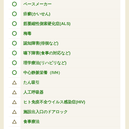
ペースメーカー
疥癬(かいせん)
筋萎縮性側索硬化症(ALS)
梅毒
認知障害(徘徊など)
嚥下障害(食事の対応など)
理学療法(リハビリなど)
中心静脈栄養（IVH）
たん吸引
人工呼吸器
ヒト免疫不全ウイルス感染症(HIV)
施設出入口のドアロック
食事療法