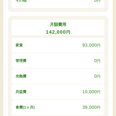
0
その他
円
月額費用
142,000
円
93,000
家賃
円
0
管理費
円
0
光熱費
円
10,000
共益費
円
39,000
食費(1ヶ月)
円