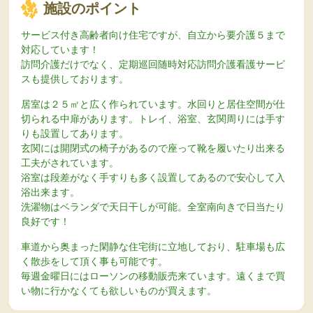
施設のポイント
サービス付き高齢者向け住宅ですが、自立から要介護５まで
対応しています！
訪問介護だけでなく、定期巡回随時対応訪問介護看護サービ
スも提供しております。
居室は２５㎡と広く作られています。水回りと居住空間が仕
切られる中扉があります。トレイ、浴室、玄関周りには手す
りも設置してあります。
玄関には開閉式の椅子があるので座って靴を履いたり出来る
工夫がされています。
浴室は段差がなく手すりも多く設置してあるので安心して入
浴出来ます。
洗濯物はベランダで天日干しが可能。全室南向きで日当たり
良好です！
車道から奥まった閑静な住宅街に立地しており、駐車場も広
く散歩をして頂く事も可能です。
毎週金曜日にはローソンの移動販売来ています。遠くまで買
い物に行かなくても欲しいものが買えます。