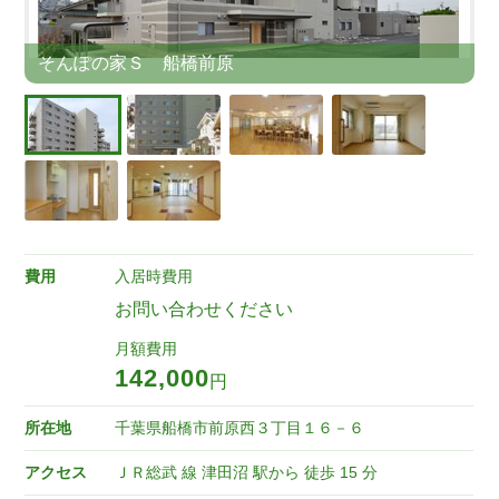
そんぽの家Ｓ 船橋前原
費用
入居時費用
お問い合わせください
月額費用
142,000
円
所在地
千葉県船橋市前原西３丁目１６－６
アクセス
ＪＲ総武 線 津田沼 駅から 徒歩 15 分