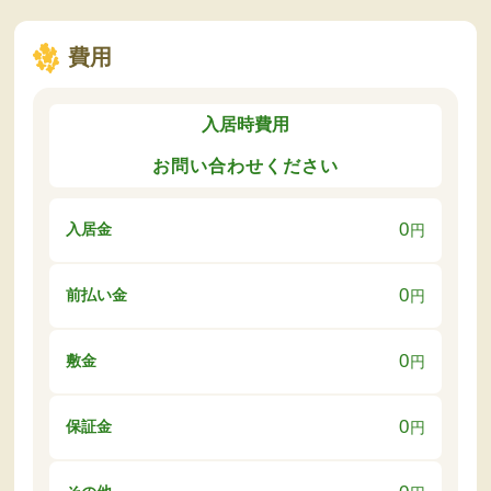
費用
入居時費用
お問い合わせください
0
入居金
円
0
前払い金
円
0
敷金
円
0
保証金
円