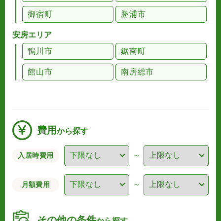
御宿町
勝浦市
安房エリア
鴨川市
鋸南町
館山市
南房総市
費用
から探す
～
入居時費用
～
月額費用
その他の条件
から探す