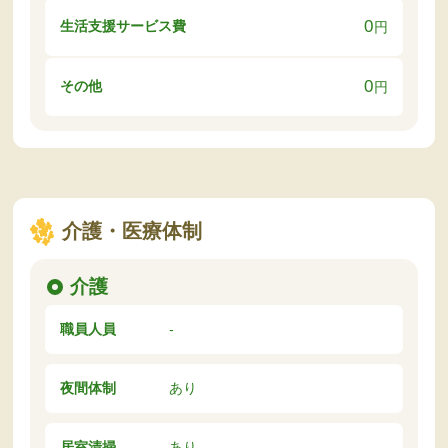
0
生活支援サービス費
円
0
その他
円
介護・医療体制
介護
職員人員
-
夜間体制
あり
居室清掃
あり