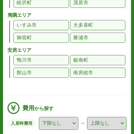
睦沢町
茂原市
夷隅エリア
いすみ市
大多喜町
御宿町
勝浦市
安房エリア
鴨川市
鋸南町
館山市
南房総市
費用
から探す
～
入居時費用