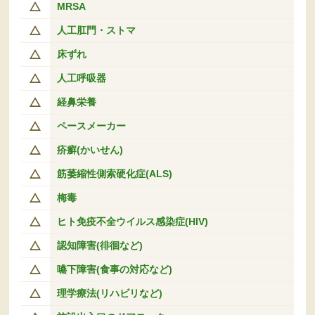
MRSA
人工肛門・ストマ
床ずれ
人工呼吸器
経鼻栄養
ペースメーカー
疥癬(かいせん)
筋萎縮性側索硬化症(ALS)
梅毒
ヒト免疫不全ウイルス感染症(HIV)
認知障害(徘徊など)
嚥下障害(食事の対応など)
理学療法(リハビリなど)