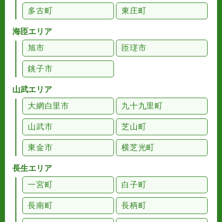
多古町
東庄町
海匝エリア
旭市
匝瑳市
銚子市
山武エリア
大網白里市
九十九里町
山武市
芝山町
東金市
横芝光町
長生エリア
一宮町
白子町
長南町
長柄町