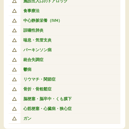
施設出入口のドアロック
食事療法
中心静脈栄養（IVH）
誤嚥性肺炎
喘息・気管支炎
パーキンソン病
統合失調症
鬱病
リウマチ・関節症
骨折・骨粗鬆症
脳梗塞・脳卒中・くも膜下
心筋梗塞・心臓病・狭心症
ガン