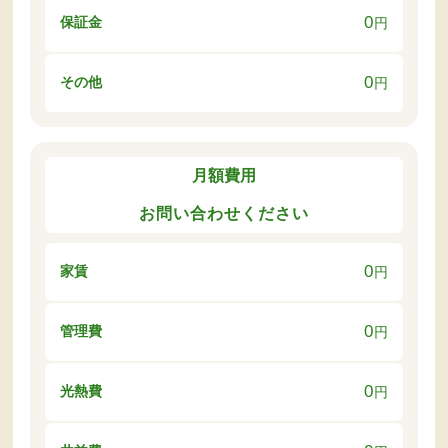
0
保証金
円
0
その他
円
月額費用
お問い合わせください
0
家賃
円
0
管理費
円
0
光熱費
円