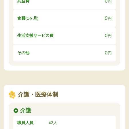
0
共益費
円
0
食費(1ヶ月)
円
0
生活支援サービス費
円
0
その他
円
介護・医療体制
介護
職員人員
42人