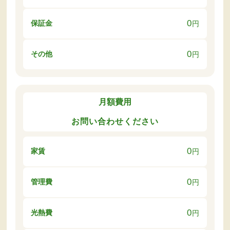
0
保証金
円
0
その他
円
月額費用
お問い合わせください
0
家賃
円
0
管理費
円
0
光熱費
円