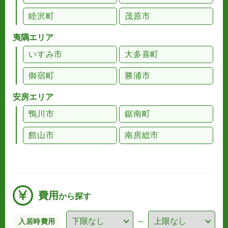
睦沢町
茂原市
夷隅エリア
いすみ市
大多喜町
御宿町
勝浦市
安房エリア
鴨川市
鋸南町
館山市
南房総市
費用
から探す
～
入居時費用