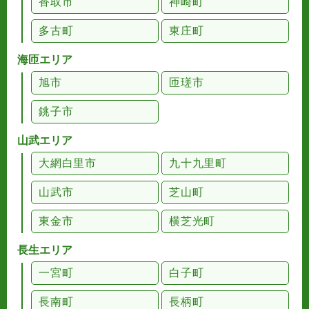
香取市
神崎町
多古町
東庄町
海匝エリア
旭市
匝瑳市
銚子市
山武エリア
大網白里市
九十九里町
山武市
芝山町
東金市
横芝光町
長生エリア
一宮町
白子町
長南町
長柄町