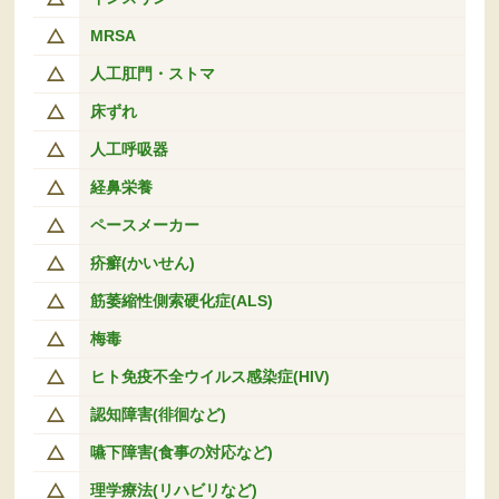
MRSA
人工肛門・ストマ
床ずれ
人工呼吸器
経鼻栄養
ペースメーカー
疥癬(かいせん)
筋萎縮性側索硬化症(ALS)
梅毒
ヒト免疫不全ウイルス感染症(HIV)
認知障害(徘徊など)
嚥下障害(食事の対応など)
理学療法(リハビリなど)