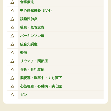
食事療法
中心静脈栄養（IVH）
誤嚥性肺炎
喘息・気管支炎
パーキンソン病
統合失調症
鬱病
リウマチ・関節症
骨折・骨粗鬆症
脳梗塞・脳卒中・くも膜下
心筋梗塞・心臓病・狭心症
ガン