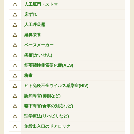
人工肛門・ストマ
床ずれ
人工呼吸器
経鼻栄養
ペースメーカー
疥癬(かいせん)
筋萎縮性側索硬化症(ALS)
梅毒
ヒト免疫不全ウイルス感染症(HIV)
認知障害(徘徊など)
嚥下障害(食事の対応など)
理学療法(リハビリなど)
施設出入口のドアロック