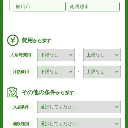
館山市
南房総市
費用
から探す
～
入居時費用
～
月額費用
その他の条件
から探す
入居条件
施設種別