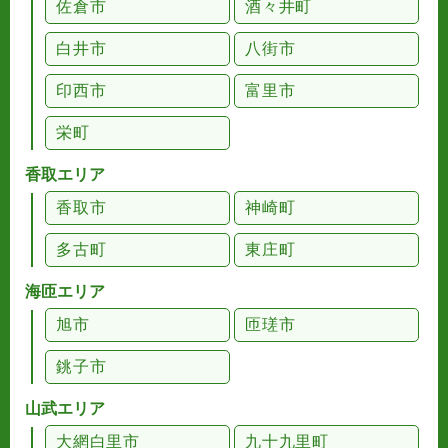
佐倉市
酒々井町
白井市
八街市
印西市
富里市
栄町
香取エリア
香取市
神崎町
多古町
東庄町
海匝エリア
旭市
匝瑳市
銚子市
山武エリア
大網白里市
九十九里町