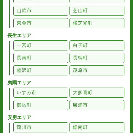
山武市
芝山町
東金市
横芝光町
長生エリア
一宮町
白子町
長南町
長柄町
睦沢町
茂原市
夷隅エリア
いすみ市
大多喜町
御宿町
勝浦市
安房エリア
鴨川市
鋸南町