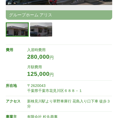
グループホーム アリス
費用
入居時費用
280,000
円
月額費用
125,000
円
所在地
〒2620043
千葉県千葉市花見川区６８８－１
アクセス
新検見川駅より草野車庫行 花島入り口下車 徒歩３
分
事業主
有限会社 松丸商事