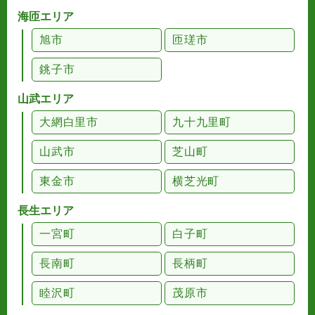
海匝エリア
旭市
匝瑳市
銚子市
山武エリア
大網白里市
九十九里町
山武市
芝山町
東金市
横芝光町
長生エリア
一宮町
白子町
長南町
長柄町
睦沢町
茂原市