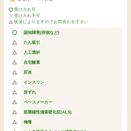
受け入れ可
受け入れ不可
状況によりますのでお問合わせ下さい
認知障害(徘徊など)
たん吸引
人工透析
在宅酸素
肝炎
インスリン
床ずれ
ペースメーカー
筋萎縮性側索硬化症(ALS)
梅毒