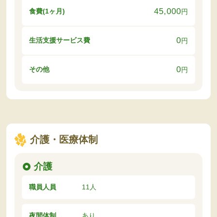
45,000
食費(1ヶ月)
円
0
生活支援サービス費
円
0
その他
円
介護・医療体制
介護
職員人員
11人
夜間体制
あり