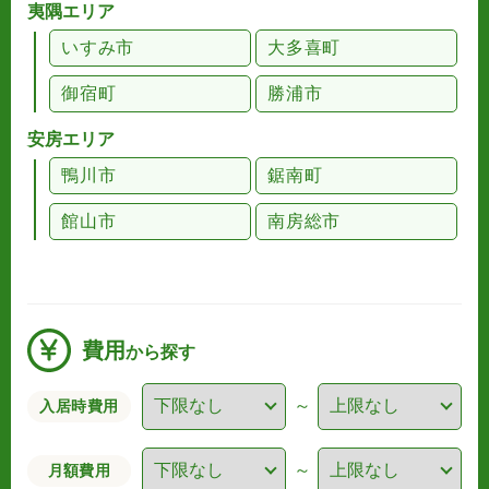
夷隅エリア
いすみ市
大多喜町
御宿町
勝浦市
安房エリア
鴨川市
鋸南町
館山市
南房総市
費用
から探す
～
入居時費用
～
月額費用