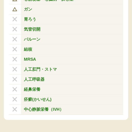
ガン
胃ろう
気管切開
バルーン
結核
MRSA
人工肛門・ストマ
人工呼吸器
経鼻栄養
疥癬(かいせん)
中心静脈栄養（IVH）