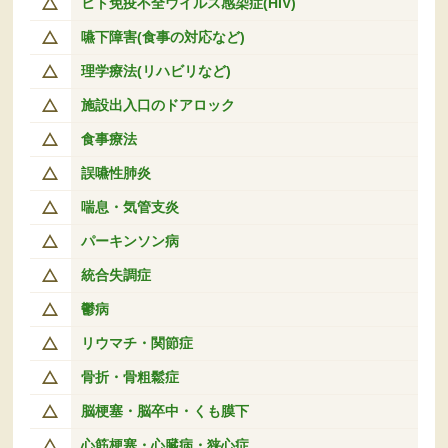
ヒト免疫不全ウイルス感染症(HIV)
嚥下障害(食事の対応など)
理学療法(リハビリなど)
施設出入口のドアロック
食事療法
誤嚥性肺炎
喘息・気管支炎
パーキンソン病
統合失調症
鬱病
リウマチ・関節症
骨折・骨粗鬆症
脳梗塞・脳卒中・くも膜下
心筋梗塞・心臓病・狭心症