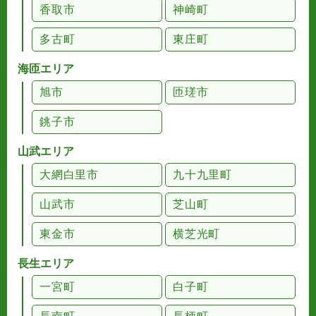
香取市
神崎町
多古町
東庄町
海匝エリア
旭市
匝瑳市
銚子市
山武エリア
大網白里市
九十九里町
山武市
芝山町
東金市
横芝光町
長生エリア
一宮町
白子町