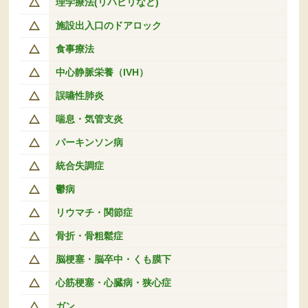
理学療法(リハビリなど)
施設出入口のドアロック
食事療法
中心静脈栄養（IVH）
誤嚥性肺炎
喘息・気管支炎
パーキンソン病
統合失調症
鬱病
リウマチ・関節症
骨折・骨粗鬆症
脳梗塞・脳卒中・くも膜下
心筋梗塞・心臓病・狭心症
ガン