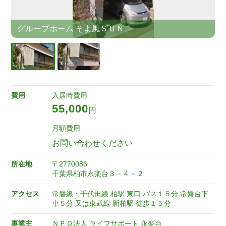
グループホーム そよ風ＳＵＮ
費用
入居時費用
55,000
円
月額費用
お問い合わせください
所在地
〒2770086
千葉県柏市永楽台３－４－２
アクセス
常磐線・千代田線 柏駅 東口 バス１５分 常盤台下
車５分 又は東武線 新柏駅 徒歩１５分
事業主
ＮＰＯ法人 ライフサポート 永楽台