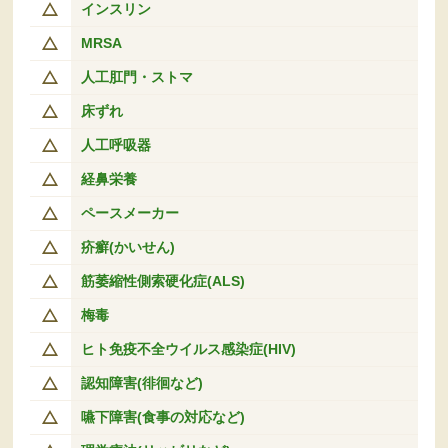
インスリン
MRSA
人工肛門・ストマ
床ずれ
人工呼吸器
経鼻栄養
ペースメーカー
疥癬(かいせん)
筋萎縮性側索硬化症(ALS)
梅毒
ヒト免疫不全ウイルス感染症(HIV)
認知障害(徘徊など)
嚥下障害(食事の対応など)