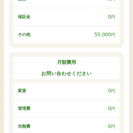
0
保証金
円
55,000
その他
円
月額費用
お問い合わせください
0
家賃
円
0
管理費
円
0
光熱費
円