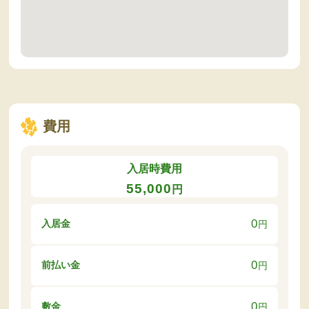
費用
入居時費用
55,000
円
0
入居金
円
0
前払い金
円
0
敷金
円