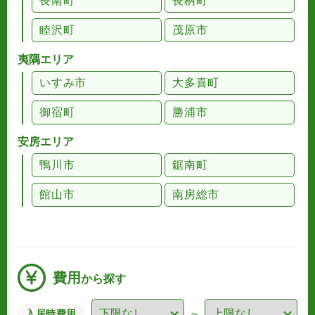
長南町
長柄町
睦沢町
茂原市
夷隅エリア
いすみ市
大多喜町
御宿町
勝浦市
安房エリア
鴨川市
鋸南町
館山市
南房総市
費用
から探す
～
入居時費用