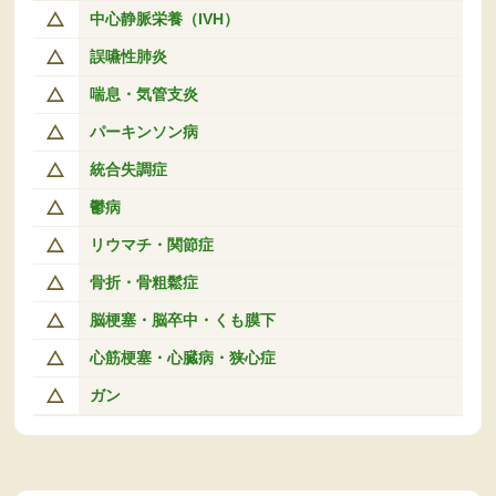
中心静脈栄養（IVH）
誤嚥性肺炎
喘息・気管支炎
パーキンソン病
統合失調症
鬱病
リウマチ・関節症
骨折・骨粗鬆症
脳梗塞・脳卒中・くも膜下
心筋梗塞・心臓病・狭心症
ガン