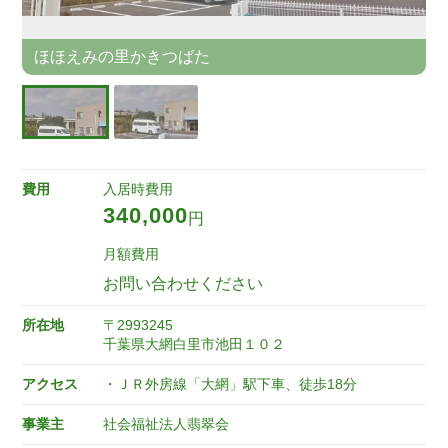
ほほえみの里かきつばた
費用
入居時費用
340,000
円
月額費用
お問い合わせください
所在地
〒2993245
千葉県大網白里市池田１０２
アクセス
・ＪＲ外房線「大網」駅下車、徒歩18分
事業主
社会福祉法人翡翠会