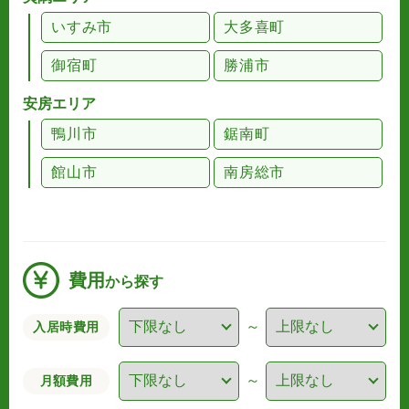
いすみ市
大多喜町
御宿町
勝浦市
安房エリア
鴨川市
鋸南町
館山市
南房総市
費用
から探す
～
入居時費用
～
月額費用