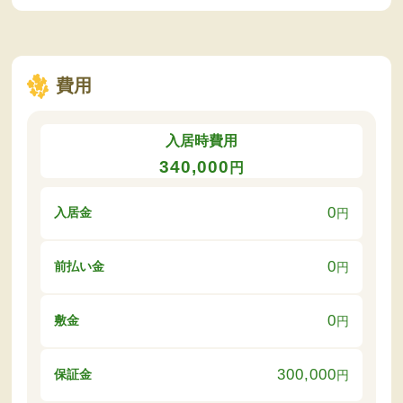
費用
入居時費用
340,000
円
0
入居金
円
0
前払い金
円
0
敷金
円
300,000
保証金
円