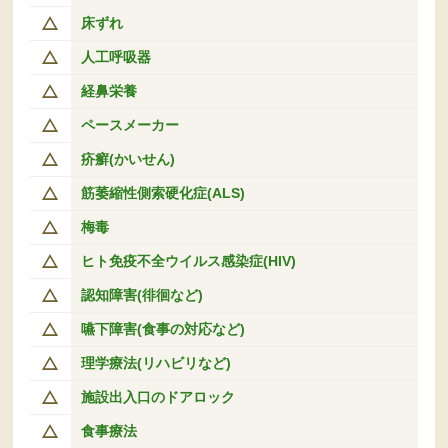
床ずれ
人工呼吸器
経鼻栄養
ペースメーカー
疥癬(かいせん)
筋萎縮性側索硬化症(ALS)
梅毒
ヒト免疫不全ウイルス感染症(HIV)
認知障害(徘徊など)
嚥下障害(食事の対応など)
理学療法(リハビリなど)
施設出入口のドアロック
食事療法