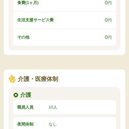
0
食費(1ヶ月)
円
0
生活支援サービス費
円
0
その他
円
介護・医療体制
介護
職員人員
10人
夜間体制
なし