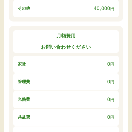
40,000
その他
円
月額費用
お問い合わせください
0
家賃
円
0
管理費
円
0
光熱費
円
0
共益費
円