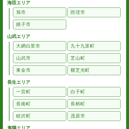
海匝エリア
旭市
匝瑳市
銚子市
山武エリア
大網白里市
九十九里町
山武市
芝山町
東金市
横芝光町
長生エリア
一宮町
白子町
長南町
長柄町
睦沢町
茂原市
夷隅エリア