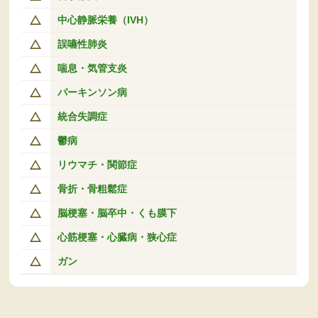
中心静脈栄養（IVH）
誤嚥性肺炎
喘息・気管支炎
パーキンソン病
統合失調症
鬱病
リウマチ・関節症
骨折・骨粗鬆症
脳梗塞・脳卒中・くも膜下
心筋梗塞・心臓病・狭心症
ガン