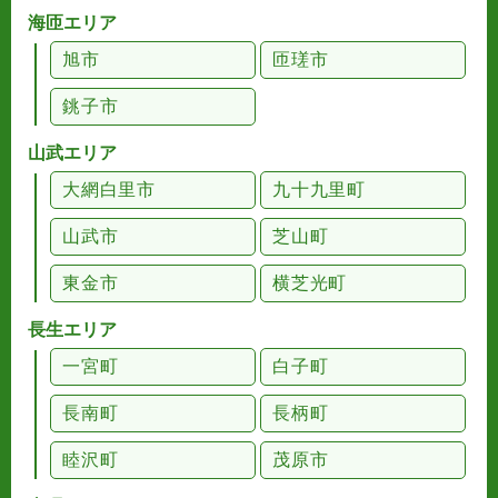
海匝エリア
旭市
匝瑳市
銚子市
山武エリア
大網白里市
九十九里町
山武市
芝山町
東金市
横芝光町
長生エリア
一宮町
白子町
長南町
長柄町
睦沢町
茂原市