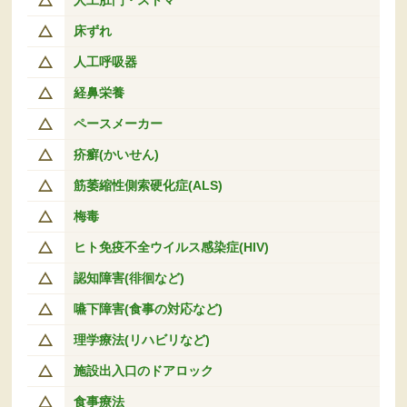
床ずれ
人工呼吸器
経鼻栄養
ペースメーカー
疥癬(かいせん)
筋萎縮性側索硬化症(ALS)
梅毒
ヒト免疫不全ウイルス感染症(HIV)
認知障害(徘徊など)
嚥下障害(食事の対応など)
理学療法(リハビリなど)
施設出入口のドアロック
食事療法