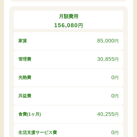
月額費用
156,080
円
85,000
家賃
円
30,855
管理費
円
0
光熱費
円
0
共益費
円
40,255
食費(1ヶ月)
円
0
生活支援サービス費
円