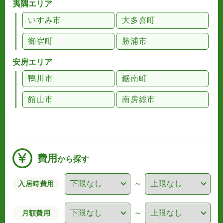
夷隅エリア
いすみ市
大多喜町
御宿町
勝浦市
安房エリア
鴨川市
鋸南町
館山市
南房総市
費用
から探す
～
入居時費用
～
月額費用