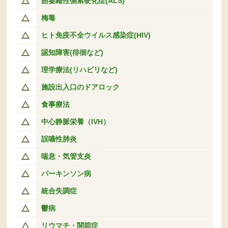
筋萎縮性側索硬化症(ALS)
梅毒
ヒト免疫不全ウイルス感染症(HIV)
認知障害(徘徊など)
理学療法(リハビリなど)
施設出入口のドアロック
食事療法
中心静脈栄養（IVH）
誤嚥性肺炎
喘息・気管支炎
パーキンソン病
統合失調症
鬱病
リウマチ・関節症