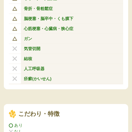
骨折・骨粗鬆症
脳梗塞・脳卒中・くも膜下
心筋梗塞・心臓病・狭心症
ガン
気管切開
結核
人工呼吸器
疥癬(かいせん)
こだわり・特徴
あり
なし