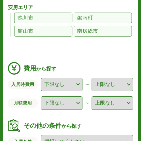
安房エリア
鴨川市
鋸南町
館山市
南房総市
費用
から探す
～
入居時費用
～
月額費用
その他の条件
から探す