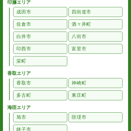
印旛エリア
成田市
四街道市
佐倉市
酒々井町
白井市
八街市
印西市
富里市
栄町
香取エリア
香取市
神崎町
多古町
東庄町
海匝エリア
旭市
匝瑳市
銚子市