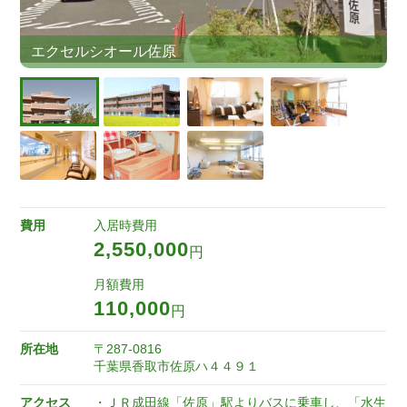
エクセルシオール佐原
費用
入居時費用
2,550,000
円
月額費用
110,000
円
所在地
〒287-0816
千葉県香取市佐原ハ４４９１
アクセス
・ＪＲ成田線「佐原」駅よりバスに乗車し、「水生