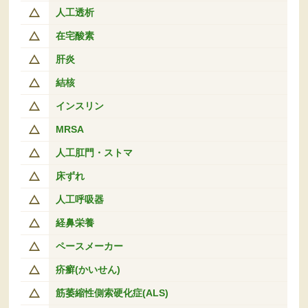
人工透析
在宅酸素
肝炎
結核
インスリン
MRSA
人工肛門・ストマ
床ずれ
人工呼吸器
経鼻栄養
ペースメーカー
疥癬(かいせん)
筋萎縮性側索硬化症(ALS)