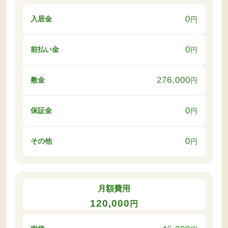
0
入居金
円
0
前払い金
円
276,000
敷金
円
0
保証金
円
0
その他
円
月額費用
120,000
円