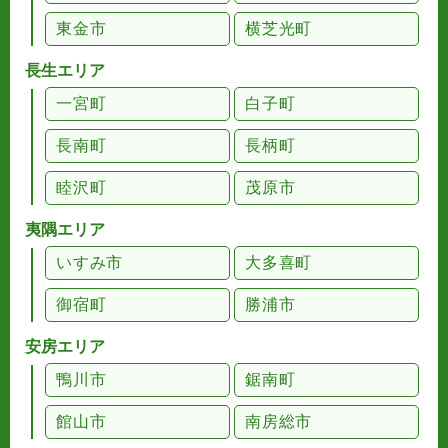
東金市
横芝光町
長生エリア
一宮町
白子町
長南町
長柄町
睦沢町
茂原市
夷隅エリア
いすみ市
大多喜町
御宿町
勝浦市
安房エリア
鴨川市
鋸南町
館山市
南房総市