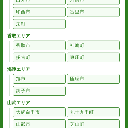
印西市
富里市
栄町
香取エリア
香取市
神崎町
多古町
東庄町
海匝エリア
旭市
匝瑳市
銚子市
山武エリア
大網白里市
九十九里町
山武市
芝山町