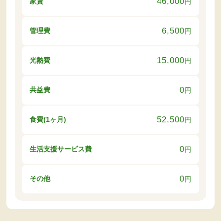
46,000
家賃
円
6,500
管理費
円
15,000
光熱費
円
0
共益費
円
52,500
食費(1ヶ月)
円
0
生活支援サービス費
円
0
その他
円