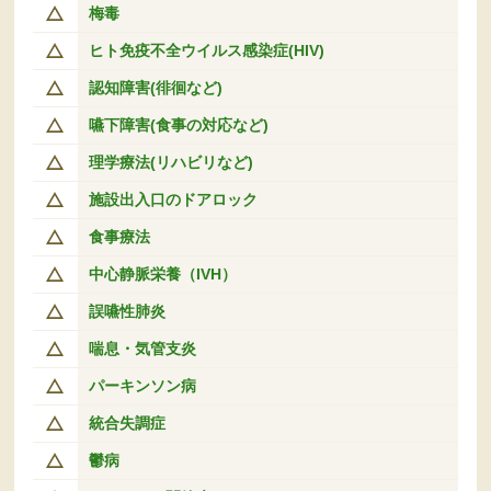
梅毒
ヒト免疫不全ウイルス感染症(HIV)
認知障害(徘徊など)
嚥下障害(食事の対応など)
理学療法(リハビリなど)
施設出入口のドアロック
食事療法
中心静脈栄養（IVH）
誤嚥性肺炎
喘息・気管支炎
パーキンソン病
統合失調症
鬱病