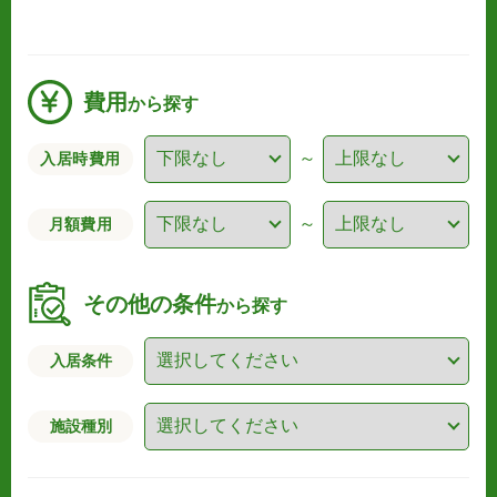
費用
から探す
～
入居時費用
～
月額費用
その他の条件
から探す
入居条件
施設種別