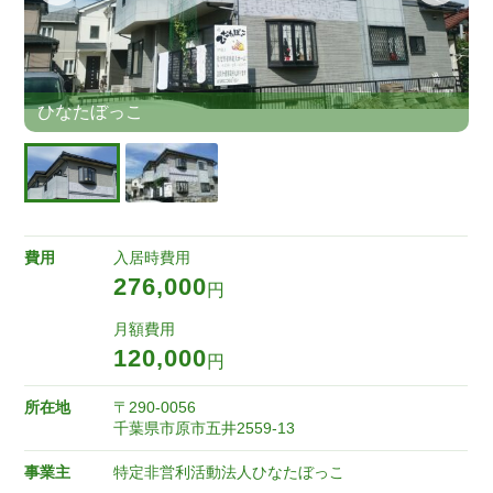
ひなたぼっこ
費用
入居時費用
276,000
円
月額費用
120,000
円
所在地
〒290-0056
千葉県市原市五井2559-13
事業主
特定非営利活動法人ひなたぼっこ