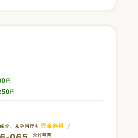
00
円
250
円
完全無料
設紹介、見学同行も
6-065
受付時間